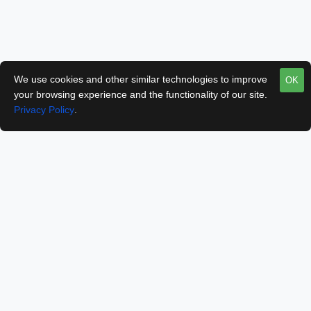
We use cookies and other similar technologies to improve
OK
your browsing experience and the functionality of our site.
Privacy Policy
.
ADAKAH SAYA PERLU DAFTAR AKAUN UNTUK
MEMBUAT PESANAN?
Ya perlu daftar terlebih dahulu. Percuma sahaja. Selepas mendaftar anda
akan mempunyai akaun sendiri dan boleh semak perjalan proses
tempahan anda. Boleh daftar semasa hendak membuat pembayaran. Atau
boleh juga terus daftar dengan melayari »
https://digital.galeriilmu.com.my/index.php?
route=account/register