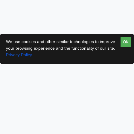
We use cookies and other similar technologies to improve
OK
your browsing experience and the functionality of our site.
Privacy Policy
.
ADAKAH SAYA PERLU DAFTAR AKAUN UNTUK
MEMBUAT PESANAN?
Ya perlu daftar terlebih dahulu. Percuma sahaja. Selepas mendaftar anda
akan mempunyai akaun sendiri dan boleh semak perjalan proses
tempahan anda. Boleh daftar semasa hendak membuat pembayaran. Atau
boleh juga terus daftar dengan melayari »
https://digital.galeriilmu.com.my/index.php?